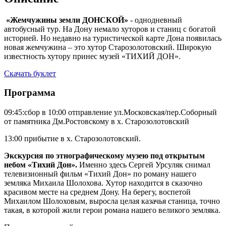
«Жемчужины земли ДОНСКОЙ»
- однодневный
автобусный тур. На Дону немало хуторов и станиц с богатой
историей. Но недавно на туристической карте Дона появилась
новая жемчужина – это хутор Старозолотовский. Широкую
известность хутору принес музей «ТИХИЙ ДОН».
Скачать буклет
Программа
09:45:сбор в 10:00 отправление ул.Московская/пер.Соборный
от памятника Дм.Ростовскому в х. Старозолотовский
13:00 прибытие в х. Старозолотовский.
Экскурсия по этнографическому музею под открытым
небом «Тихий Дон».
Именно здесь Сергей Урсуляк снимал
телевизионный фильм «Тихий Дон» по роману нашего
земляка Михаила Шолохова. Хутор находится в сказочно
красивом месте на среднем Дону. На берегу, воспетой
Михаилом Шолоховым, выросла целая казачья станица, точно
такая, в которой жили герои романа нашего великого земляка.