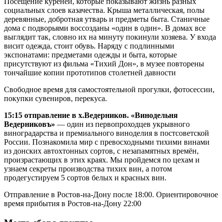
Посещение куреней, которые показывают жизнь разных
социальных слоев казачества. Крыша металлическая, полы
деревянные, добротная утварь и предметы быта. Станичные
дома с подворьями воссозданы «один в один». В домах все
выглядит так, словно их на минуту покинули хозяева. У входа
висит одежда, стоит обувь. Наряду с подлинными
экспонатами: предметами одежды и быта, которые
присутствуют из фильма «Тихий Дон», в музее повторены
тончайшие копии прототипов столетней давности
Свободное время для самостоятельной прогулки, фотосессии,
покупки сувениров, перекуса.
15:15 отправление в х.Ведерников. «Винодельня
Ведерниковъ»
— один из первопроходцев укрывного
виноградарства и премиального виноделия в постсоветской
России. Познакомила мир с превосходными тихими винами
из донских автохтонных сортов, с незапамятных времён,
произрастающих в этих краях. Мы пройдемся по цехам и
узнаем секреты производства тихих вин, а потом
продегустируем 5 сортов белых и красных вин.
Отправление в Ростов-на-Дону после 18:00. Ориентировочное
время прибытия в Ростов-на-Дону 22:00