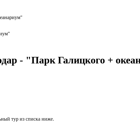
кеанариум"
риум"
дар - "Парк Галицкого + океа
ьный тур из списка ниже.